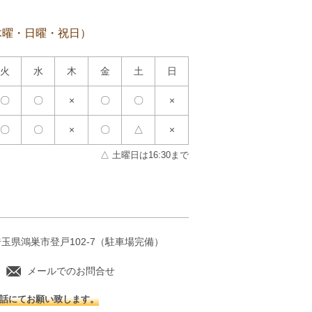
木曜・日曜・祝日）
火
水
木
金
土
日
〇
〇
×
〇
〇
×
〇
〇
×
〇
△
×
△ 土曜日は16:30まで
 埼玉県鴻巣市登戸102-7
（駐車場完備）
メールでのお問合せ
話にてお願い致します。